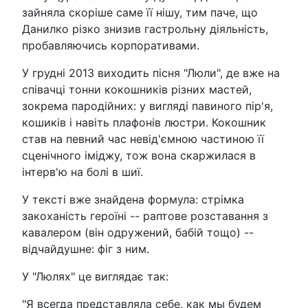
зайняла скоріше саме її нішу, тим паче, що
Данилко різко знизив гастрольну діяльність,
пробавляючись корпоративами.
У грудні 2013 виходить пісня "Люли", де вже на
співачці тонни кокошників різних мастей,
зокрема пародійних: у вигляді павиного пір'я,
кошиків і навіть плафонів люстри. Кокошник
став на певний час невід'ємною частиною її
сценічного іміджу, тож вона скаржилася в
інтерв'ю на болі в шиї.
У тексті вже знайдена формула: стрімка
закоханість героїні -- раптове розставання з
кавалером (він одружений, бабій тощо) --
відчайдушне: фіг з ним.
У "Люлях" це виглядає так:
"Я всегда представляла себе, как мы будем