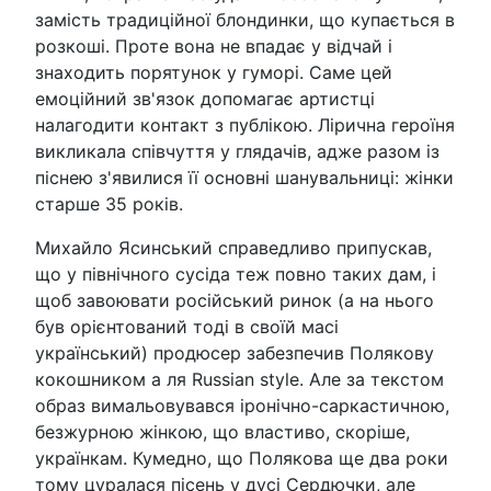
замість традиційної блондинки, що купається в
розкоші. Проте вона не впадає у відчай і
знаходить порятунок у гуморі. Саме цей
емоційний зв'язок допомагає артистці
налагодити контакт з публікою. Лірична героїня
викликала співчуття у глядачів, адже разом із
піснею з'явилися її основні шанувальниці: жінки
старше 35 років.
Михайло Ясинський справедливо припускав,
що у північного сусіда теж повно таких дам, і
щоб завоювати російський ринок (а на нього
був орієнтований тоді в своїй масі
український) продюсер забезпечив Полякову
кокошником а ля Russian style. Але за текстом
образ вимальовувався іронічно-саркастичною,
безжурною жінкою, що властиво, скоріше,
українкам. Кумедно, що Полякова ще два роки
тому цуралася пісень у дусі Сердючки, але