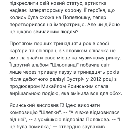
підкреслити свій новий статус, артистка
надіває імператорську корону. Її героїня, що
колись була схожа на Попелюшку, тепер
перетворилася на імператрицю. Але чи дійсно
це цікаво звичайним людям?
Протягом перших тринадцяти років своєї
кар'єри та співпраці з чоловіком співачка не
змогла знайти своє місце на музичному ринку.
Її другий альбом "Шльопанці" побачив світ
лише через тривалу паузу в тринадцять років
після дебютного релізу! Зустріч у 2012 році з
продюсером Михайлом Ясинським стала
вирішальною подією, яка змінила все для обох.
Ясинський висловив їй ідею виконати
композицію "Шлепки". -- "А я вже відмовилася
від неї", -- з усмішкою відповіла Полякова. -- "І
це була помилка," -- ствердно зауважив