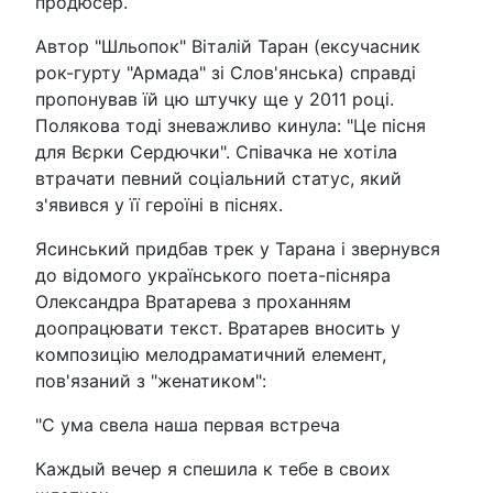
продюсер.
Автор "Шльопок" Віталій Таран (ексучасник
рок-гурту "Армада" зі Слов'янська) справді
пропонував їй цю штучку ще у 2011 році.
Полякова тоді зневажливо кинула: "Це пісня
для Вєрки Сердючки". Співачка не хотіла
втрачати певний соціальний статус, який
з'явився у її героїні в піснях.
Ясинський придбав трек у Тарана і звернувся
до відомого українського поета-пісняра
Олександра Вратарева з проханням
доопрацювати текст. Вратарев вносить у
композицію мелодраматичний елемент,
пов'язаний з "женатиком":
"С ума свела наша первая встреча
Каждый вечер я спешила к тебе в своих