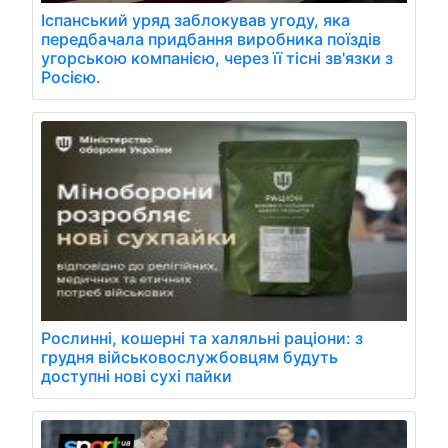
Іспанський уряд заблокував угоду, яка
передбачала придбання виробника поїздів
угорською компанією, через її тісні зв'язки з
Росією.
Рослинні, кошерні та халяльні раціони: з
грудня військовослужбовцям будуть
доступні нові сухі пайки