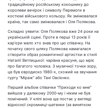
традиційному російському кокошнику до
королеви вечірок і символу Перемоги в
костюмі військового кольору. Як змінювалася
країна, так само змінювалася і Оля Полякова.
Складно уявити: Оля Полякова вже 24 роки на
українській сцені. Проте в перші 13 років її
кар'єри мало хто знав про цю співачку. На
початку свого шляху Полякова намагалася
створити образ романтичної артистки в стилі
Наталії Ветлицької: чарівна красуня, що мріє
про багатого чоловіка. З музичної точки зору,
це був євродиско 1980-х, схожий на звучання
гурту "Міраж" або Тані Овсієнко.
Перший альбом співачки "Приходи ко мне"
вийшов у далекому 2000-му і ніким не був
помічений. У кліпі вона ще постає у вигляді
відносної скромниці-шатенки (за винятком