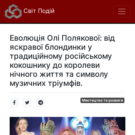
Світ Подій
Еволюція Олі Полякової: від
яскравої блондинки у
традиційному російському
кокошнику до королеви
нічного життя та символу
музичних тріумфів.
Мистецтво та розваги