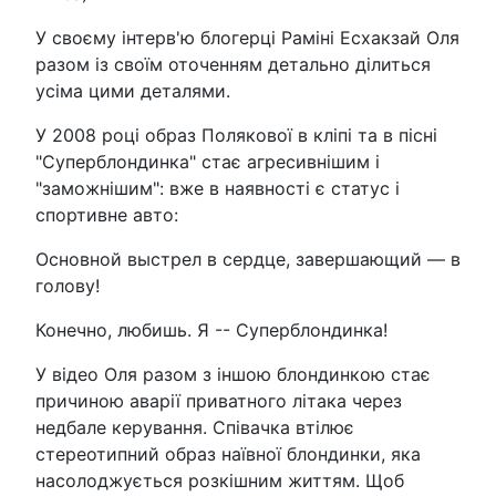
У своєму інтерв'ю блогерці Раміні Есхакзай Оля
разом із своїм оточенням детально ділиться
усіма цими деталями.
У 2008 році образ Полякової в кліпі та в пісні
"Суперблондинка" стає агресивнішим і
"заможнішим": вже в наявності є статус і
спортивне авто:
Основной выстрел в сердце, завершающий — в
голову!
Конечно, любишь. Я -- Суперблондинка!
У відео Оля разом з іншою блондинкою стає
причиною аварії приватного літака через
недбале керування. Співачка втілює
стереотипний образ наївної блондинки, яка
насолоджується розкішним життям. Щоб