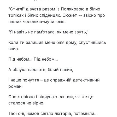
"Стиглі" дівчата разом із Поляковою в білих
топіках і білих спідницях. Сюжет -- звісно про
підлих чоловіків-мучителів:
"Я навіть не пам'ятала, як мене звуть,"
Коли ти залишив мене біля дому, спустившись
вниз.
Під небом... Під небом...
А яблука падають, білий налив,
І наше почуття – це справжній детективний
роман.
Спостерігаю і відчуваю сльози, як же це
сталося не вірно.
Твої очі, немов світло ліхтарів, потемніли...