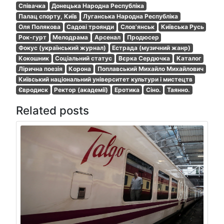
Співачка
Донецька Народна Республіка
Палац спорту, Київ
Луганська Народна Республіка
Оля Полякова
Садові троянди
Слов'янськ
Київська Русь
Рок-гурт
Мелодрама
Арсенал
Продюсер
Фокус (український журнал)
Естрада (музичний жанр)
Кокошник
Соціальний статус
Вєрка Сердючка
Каталог
Лірична поезія
Корона
Поплавський Михайло Михайлович
Київський національний університет культури і мистецтв
Євродиск
Ректор (академії)
Еротика
Сіно.
Таянно.
Related posts