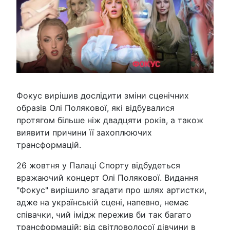
Фокус вирішив дослідити зміни сценічних
образів Олі Полякової, які відбувалися
протягом більше ніж двадцяти років, а також
виявити причини її захоплюючих
трансформацій.
26 жовтня у Палаці Спорту відбудеться
вражаючий концерт Олі Полякової. Видання
"Фокус" вирішило згадати про шлях артистки,
адже на українській сцені, напевно, немає
співачки, чий імідж пережив би так багато
трансформацій: від світловолосої дівчини в