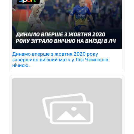
Динамо вперше з жовтня 2020 року
завершило виїзний матч у Лізі Чемпіонів
нічиєю.