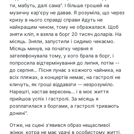
ти, мабуть, далі сама". І більше грошей на
музичну кар'єру не давав. Я розуміла, що через
кризу в нього справді справи йдуть не
найкращим чином, тому не ображалася. Щоб
зняти кліп, я взяла в борг 20 тисяч доларів. На
місяць. Зняли, запустили і сидимо чекаємо.
Місяць минув, на початку червня я
зателефонувала тому, у кого брала в борг, і
попросила відтермінування до липня, потім --
до серпня... Пісня лунає з кожного чайника, на
всіх пляжах, а концертів немає, на гастролі не
кличуть, як гроші віддавати -- незрозуміло.
Нарешті, настав вересень... і в моє життя
прийшов успіх і гастролі. За місяць я
розплатилася з боргами, а гастролі тривають
донині".
Отже, на сцені з'явився образ нещасливої
жінки, котра не має удачі в особистому житті,