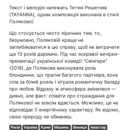
Текст і мелодія належать Тетяні Решетняк
(TAYANNA), однак композиція виконана в стилі
Полякової.
Що стосується чисто ліричних тем, то,
безумовно, Поляковій краще не
заглиблюватися в цю справу, щоб не витрачати
ще 13 років даремно. Під час яскравої вечірки-
презентації української комедії "Свінгери"
(2018), де Полякова виконувала роль
блондинки, що прагне багатого партнера, вона
сіла за білий рояль і зіграла романтичну баладу
про любов. Відразу ж атмосфера змінилася —
дивно, але факт: співати про страждання для
Полякової не зовсім вдається. Можливо, це не
відповідає її енергійному характеру. Як відомо,
свою природу не обманеш.
Росія
Україна
Крим
Машина.
Вінниця
Інвестор