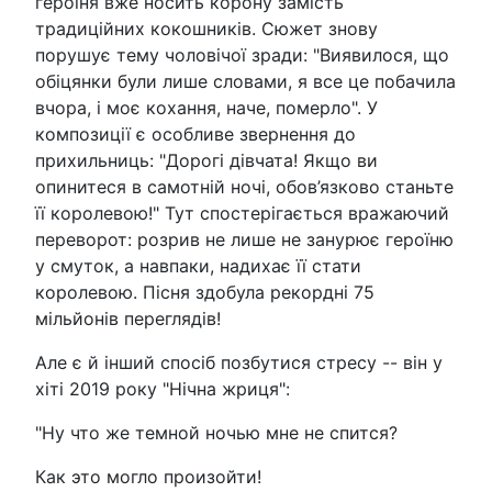
героїня вже носить корону замість
традиційних кокошників. Сюжет знову
порушує тему чоловічої зради: "Виявилося, що
обіцянки були лише словами, я все це побачила
вчора, і моє кохання, наче, померло". У
композиції є особливе звернення до
прихильниць: "Дорогі дівчата! Якщо ви
опинитеся в самотній ночі, обов’язково станьте
її королевою!" Тут спостерігається вражаючий
переворот: розрив не лише не занурює героїню
у смуток, а навпаки, надихає її стати
королевою. Пісня здобула рекордні 75
мільйонів переглядів!
Але є й інший спосіб позбутися стресу -- він у
хіті 2019 року "Нічна жриця":
"Ну что же темной ночью мне не спится?
Как это могло произойти!