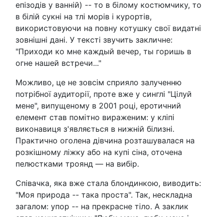
епізодів у ванній) -- то в білому костюмчику, то
в білій сукні на тлі морів і курортів,
використовуючи на повну котушку свої видатні
зовнішні дані. У тексті звучить закличне:
"Приходи ко мне каждый вечер, ты горишь в
огне нашей встречи..."
Можливо, це не зовсім сприяло залученню
потрібної аудиторії, проте вже у синглі "Цілуй
мене", випущеному в 2001 році, еротичний
елемент став помітно вираженим: у кліпі
виконавиця з'являється в нижній білизні.
Практично оголена дівчина розташувалася на
розкішному ліжку або на купі сіна, оточена
пелюстками троянд — на вибір.
Співачка, яка вже стала блондинкою, виводить:
"Моя природа -- така проста". Так, нескладна
загалом: упор -- на прекрасне тіло. А заклик