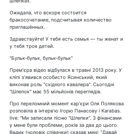
шлепках.
Ожидала, что вскоре состоится
бракосочетание, подсчитывая количество
приглашённых.
Здравствуйте! У тебя есть семья — ты женат и
у тебя трое детей.
"Бульк-бульк, бульк-бульк"
Прем'єра відео відбулася в травні 2013 року. У
кліпі з'явився особисто Ясинський, який
виконав роль "східного кавалера". Сьогодні
"Шлепок" має 55 мільйонів переглядів.
Про переломний момент кар'єри Оля Полякова
розповіла в інтерв'ю Ігорю Панасову і Karabas.
live: "Ми записали пісню "Шлепки". З фінансами
у мене були проблеми, років за два до цього
Вадик (чоловік співачки) сказав мені: "Давай