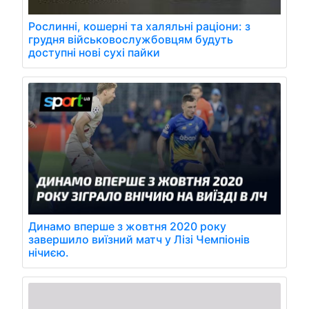
Рослинні, кошерні та халяльні раціони: з
грудня військовослужбовцям будуть
доступні нові сухі пайки
Динамо вперше з жовтня 2020 року
завершило виїзний матч у Лізі Чемпіонів
нічиєю.