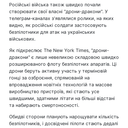
Російські війська також швидко почали
створювати свої власні "дрони-дракони". У
телеграм-каналах з'являлися ролики, на яких
видно, як російські солдати застосовують
безпілотники для атак на українських
військових.
Як підкреслює The New York Times, "дрони-
дракони" є лише невеликою складовою швидко
розширюваного флоту безпілотних апаратів. Ці
дрони беруть активну участь у терміновій
гонці за озброєння, спрямованій на
впровадження новітніх технологій та масове
виробництво пристроїв, які стають усе
швидшими, здатними літати на більші відстані
та набирають смертоносності.
Обидві сторони планують нарощувати кількість
безпілотників, і досвідчені пілоти стають дедалі