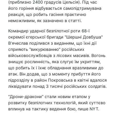
(приблизно 2400 градусів Цельсія). Під час
його горіння відбувається самопідтримувана
реакція, що робить гасіння практично
неможливим, як зазначено в статті.
Командир ударної безпілотної роти 68-ї
окремої єгерської бригади "Шершні Довбуша"
В'ячеслав поділився з виданням, що їхні дії
сприяють "викурюванню" російських
військовослужбовців з лісових масивів. Вогонь
знищує рослинність, яка слугує їм укриттям,
що робить їх і їхнє обладнання вразливими до
атак. Він додав, що з моменту прибуття його
підрозділу в район Покровська в квітні вдалося
ліквідувати понад 3 тисячі російських солдатів.
"Дрони-дракони" стали новим етапом у
розвитку безпілотних технологій, який суттєво
вплинув на тактику ведення бою, пише NYT.