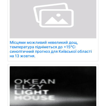
Місцями можливий невеликий дощ,
температура підніметься до +15°С:
синоптичний прогноз для Київської області
на 13 жовтня.