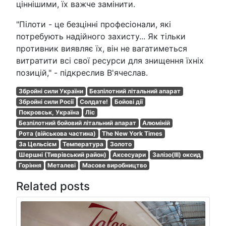
ціннішими, їх важче замінити.
"Пілоти - це безцінні професіонали, які
потребують надійного захисту... Як тільки
противник виявляє їх, він не вагатиметься
витратити всі свої ресурси для знищення їхніх
позицій," - підкреслив В'ячеслав.
Збройні сили України
Безпілотний літальний апарат
Збройні сили Росії
Солдате!
Бойові дії
Покровськ, Україна
Ліс
Безпілотний бойовий літальний апарат
Алюміній
Рота (військова частина)
The New York Times
За Цельсієм
Температура
Золото
Шершні (Тиврівський район)
Аксесуари
Залізо(ІІІ) оксид
Горіння
Металеві
Масове виробництво
Related posts