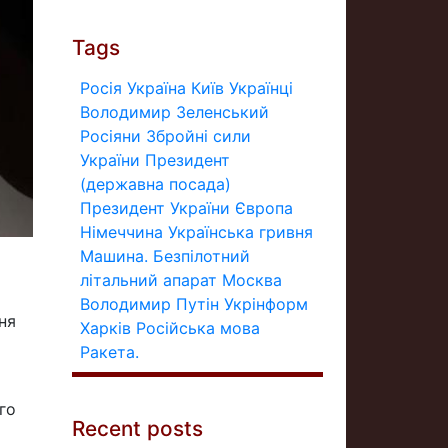
Tags
Росія
Україна
Київ
Українці
Володимир Зеленський
Росіяни
Збройні сили
України
Президент
(державна посада)
Президент України
Європа
Німеччина
Українська гривня
Машина.
Безпілотний
літальний апарат
Москва
Володимир Путін
Укрінформ
ня
Харків
Російська мова
Ракета.
го
Recent posts