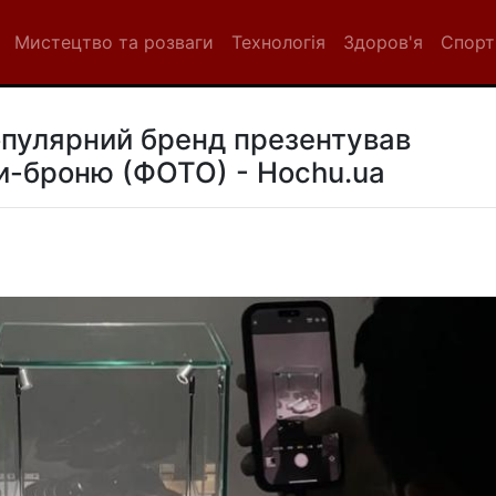
Мистецтво та розваги
Технологія
Здоров'я
Спорт
популярний бренд презентував
ки-броню (ФОТО) - Hochu.ua