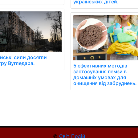
українських дітей.
ійські сили досягли
тру Вугледара.
5 ефективних методів
застосування пемзи в
домашніх умовах для
очищення від забруднень.
©
Світ Подій