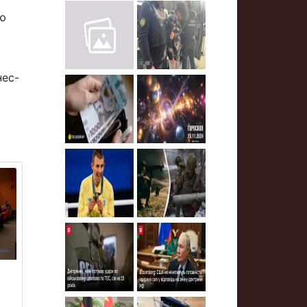
ою
нес-