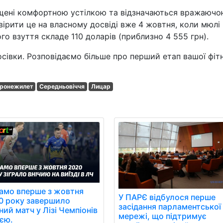
нащені комфортною устілкою та відзначаються вражаюч
вірити це на власному досвіді вже 4 жовтня, коли мюлі
го взуття складе 110 доларів (приблизно 4 555 грн).
осівки. Розповідаємо більше про перший етап вашої фіт
ронежилет
Середньовіччя
Лицар
амо вперше з жовтня
У ПАРЄ відбулося перше
0 року завершило
засідання парламентської
ний матч у Лізі Чемпіонів
мережі, що підтримує
иєю.