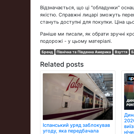
Відзначається, що ці "обладунки" ос
якістю. Справжні лицарі зможуть пере
стануть доступні для покупки. Ціна цьо
Раніше ми писали, як обрати зручні кр
подорожі - у цьому матеріалі.
Бренд
Північна та Південна Америка
Взуття
Б
Related posts
Дин
202
Іспанський уряд заблокував
виїз
угоду, яка передбачала
ніч