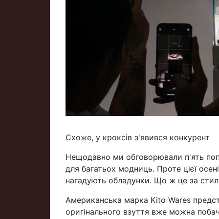
Схоже, у кроксів з'явився конкурент
Нещодавно ми обговорювали п'ять поп
для багатьох модниць. Проте цієї осен
нагадують обладунки. Що ж це за стиль 
Американська марка Kito Wares предст
оригінального взуття вже можна побачи