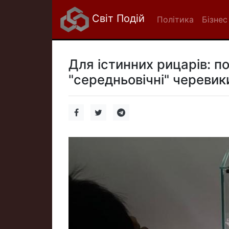
Світ Подій
Політика
Бізнес
Для істинних рицарів: 
"середньовічні" череви