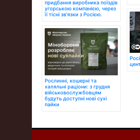
придбання виробника поїздів
угорською компанією, через
її тісні зв'язки з Росією.
Рос
цен
Рослинні, кошерні та
халяльні раціони: з грудня
військовослужбовцям
будуть доступні нові сухі
пайки