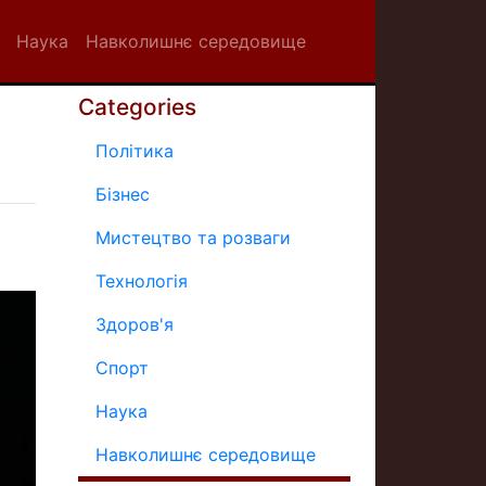
Наука
Навколишнє середовище
Categories
Політика
Бізнес
Мистецтво та розваги
Технологія
Здоров'я
Спорт
Наука
Навколишнє середовище