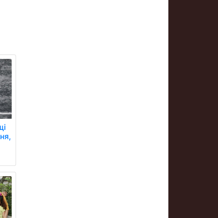
щі
сня,