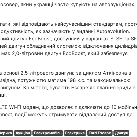
осовер, який українці часто купують на автоаукціонах
егати, які відповідають найсучаснішим стандартам, прот
уктивність, як зазначають у виданні Autoevolution.
вий двигун EcoBoost, доступний у варіантах S, SE та SE
цей двигун обладнаний системою відключення циліндрів
 має 2,0-літровий двигун EcoBoost, який забезпечує
 основі 2,5-літрового двигуна за циклом Аткінсона в
ривідна, потужністю матиме 198 к.с. та максимальною
игуном. Крім того, бувають Escape як плагін-гібриди з
ці.
TE Wi-Fi модем, що дозволяє підключати до 10 мобіль
onnect, водії можуть отримувати віддалений доступ до
мерика
Аукціон
Електромобіль
Електрика
Ford Escape
Двигун