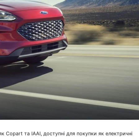
к Copart та IAAI, доступні для покупки як електричні