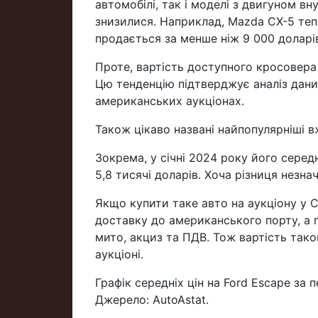
автомобілі, так і моделі з двигуном в
знизилися. Наприклад, Mazda CX-5 теп
продається за менше ніж 9 000 доларі
Проте, вартість доступного кросовера 
Цю тенденцію підтверджує аналіз даних
американських аукціонах.
Також цікаво названі найпопулярніші в
Зокрема, у січні 2024 року його середн
5,8 тисячі доларів. Хоча різниця незна
Якщо купити таке авто на аукціону у С
доставку до американського порту, а п
мито, акциз та ПДВ. Тож вартість тако
аукціоні.
Графік середніх цін на Ford Escape за 
Джерело: AutoAstat.