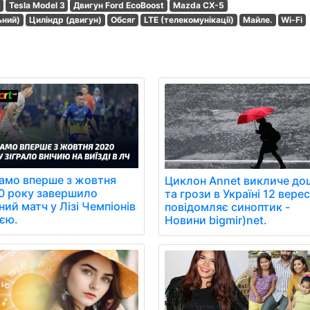
Tesla Model 3
Двигун Ford EcoBoost
Mazda CX-5
ьний)
Циліндр (двигун)
Обсяг
LTE (телекомунікації)
Майле.
Wi-Fi
амо вперше з жовтня
Циклон Annet викличе до
0 року завершило
та грози в Україні 12 вере
ний матч у Лізі Чемпіонів
повідомляє синоптик -
иєю.
Новини bigmir)net.