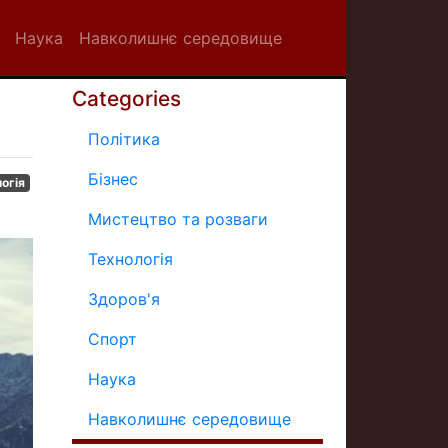
Наука
Навколишнє середовище
Categories
Політика
Бізнес
огія
Мистецтво та розваги
Технологія
Здоров'я
Спорт
Наука
Навколишнє середовище