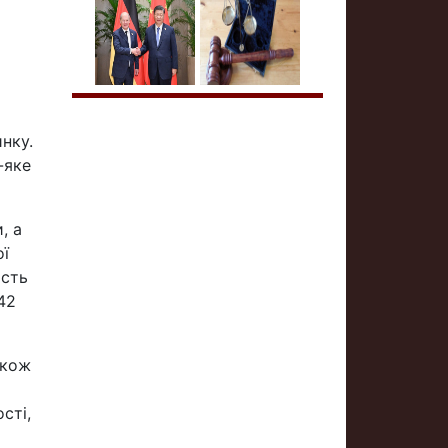
нку.
-яке
, а
ої
ість
42
акож
сті,