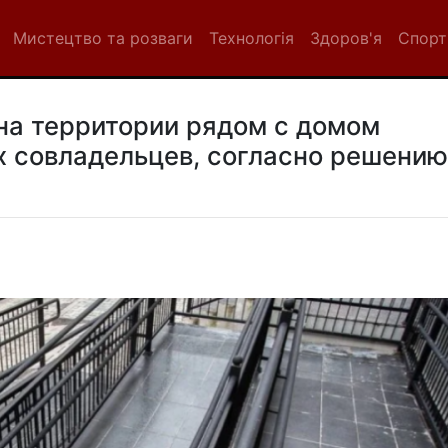
Мистецтво та розваги
Технологія
Здоров'я
Спорт
на территории рядом с домом
х совладельцев, согласно решению