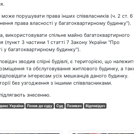
я.
 може порушувати права інших співвласників (ч. 2 ст. 6
нення права власності у багатоквартирному будинку").
а, використовувати спільне майно багатоквартирного
я (пункт 3 частини 1 статті 7 Закону України "Про
і у багатоквартирному будинку").
дповідач зводив спірні будівлі, є територією, що належит
розміщення та обслуговування житлового будинку, а та
і відповідати інтересам усіх мешканців даного будинку.
иторії без узгодження з іншими співвласниками.
підлягають знесенню.
декс України
Позов до суду
Суд
Позивач
Відповідач