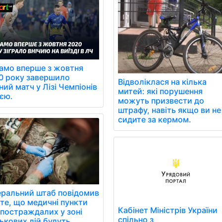
амо вперше з жовтня
0 року завершило
Відволіклася на кілька
ний матч у Лізі Чемпіонів
митей: які порушення
иєю.
можуть призвести до
штрафу, навіть якщо ви не
сидите за кермом.
еральний штаб повідомив
 те, що медичні пункти
Кабінет Міністрів України
 постраждалих у зоні
спільно з
ькових дій будуть