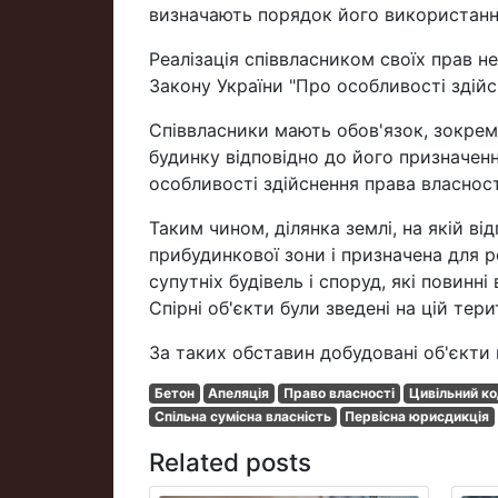
визначають порядок його використанн
Реалізація співвласником своїх прав не
Закону України "Про особливості здійс
Співвласники мають обов'язок, зокрем
будинку відповідно до його призначенн
особливості здійснення права власност
Таким чином, ділянка землі, на якій ві
прибудинкової зони і призначена для 
супутніх будівель і споруд, які повинн
Спірні об'єкти були зведені на цій тер
За таких обставин добудовані об'єкти 
Бетон
Апеляція
Право власності
Цивільний ко
Спільна сумісна власність
Первісна юрисдикція
Related posts