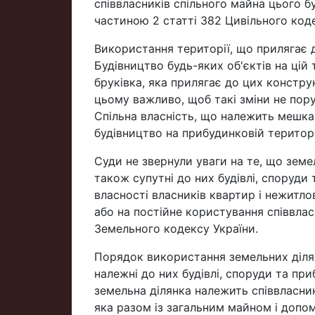
співвласників спільного майна цього бу
частиною 2 статті 382 Цивільного коде
Використання території, що прилягає д
Будівництво будь-яких об'єктів на цій 
бруківка, яка прилягає до цих констру
цьому важливо, щоб такі зміни не пор
Спільна власність, що належить мешкан
будівництво на прибудинковій територі
Суди не звернули уваги на те, що земел
також супутні до них будівлі, споруди 
власності власників квартир і нежитл
або на постійне користування співвлас
Земельного кодексу України.
Порядок використання земельних ділян
належні до них будівлі, споруди та пр
земельна ділянка належить співвласник
яка разом із загальним майном і допо