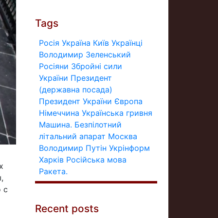
Tags
Росія
Україна
Київ
Українці
Володимир Зеленський
Росіяни
Збройні сили
України
Президент
(державна посада)
Президент України
Європа
Німеччина
Українська гривня
Машина.
Безпілотний
літальний апарат
Москва
Володимир Путін
Укрінформ
Харків
Російська мова
х
Ракета.
,
 с
Recent posts