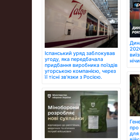
Дин
202
Іспанський уряд заблокував
виїз
угоду, яка передбачала
ніч
придбання виробника поїздів
угорською компанією, через
її тісні зв'язки з Росією.
Ген
про
для
війс