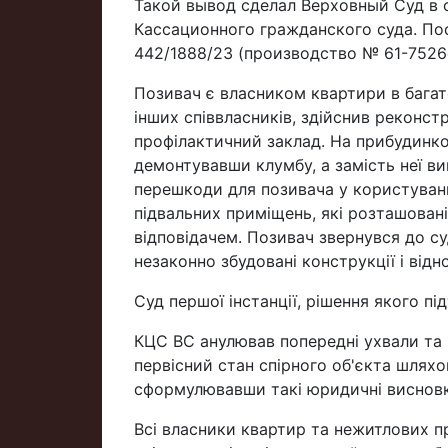
Такой вывод сделал Верховный Суд в 
Кассационного гражданского суда. Пос
442/1888/23 (производство № 61-7526
Позивач є власником квартири в багат
інших співвласників, здійснив реконст
профілактичний заклад. На прибудинков
демонтувавши клумбу, а замість неї ви
перешкоди для позивача у користуванн
підвальних приміщень, які розташовані
відповідачем. Позивач звернувся до с
незаконно збудовані конструкції і відн
Суд першої інстанції, рішення якого пі
КЦС ВС анулював попередні ухвали та в
первісний стан спірного об'єкта шлях
сформулювавши такі юридичні виснов
Всі власники квартир та нежитлових 