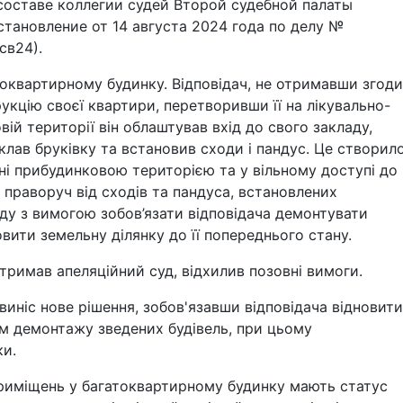
составе коллегии судей Второй судебной палаты
тановление от 14 августа 2024 года по делу №
св24).
оквартирному будинку. Відповідач, не отримавши згоди
рукцію своєї квартири, перетворивши її на лікувально-
ій території він облаштував вхід до свого закладу,
клав бруківку та встановив сходи і пандус. Це створил
і прибудинковою територією та у вільному доступі до
 праворуч від сходів та пандуса, встановлених
уду з вимогою зобов’язати відповідача демонтувати
овити земельну ділянку до її попереднього стану.
дтримав апеляційний суд, відхилив позовні вимоги.
иніс нове рішення, зобов'язавши відповідача відновити
ом демонтажу зведених будівель, при цьому
ки.
приміщень у багатоквартирному будинку мають статус