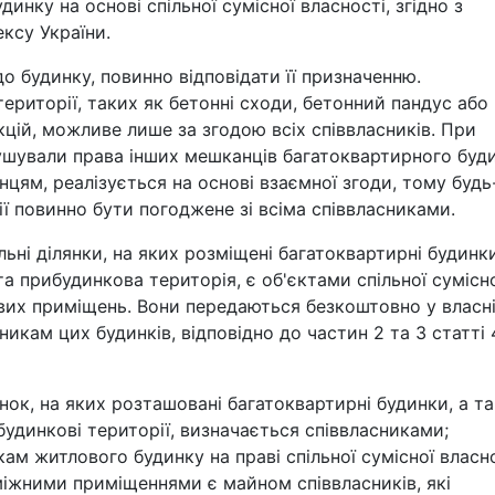
динку на основі спільної сумісної власності, згідно з
ксу України.
о будинку, повинно відповідати її призначенню.
території, таких як бетонні сходи, бетонний пандус або
кцій, можливе лише за згодою всіх співвласників. При
ушували права інших мешканців багатоквартирного буди
цям, реалізується на основі взаємної згоди, тому будь
ї повинно бути погоджене зі всіма співвласниками.
ьні ділянки, на яких розміщені багатоквартирні будинки
та прибудинкова територія, є об'єктами спільної сумісн
ових приміщень. Вони передаються безкоштовно у власн
никам цих будинків, відповідно до частин 2 та 3 статті 
ок, на яких розташовані багатоквартирні будинки, а т
ибудинкові території, визначається співвласниками;
ам житлового будинку на праві спільної сумісної власно
міжними приміщеннями є майном співвласників, які