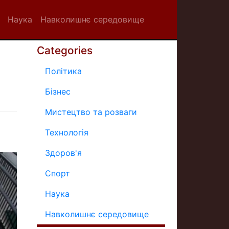
Наука
Навколишнє середовище
Categories
Політика
Бізнес
Мистецтво та розваги
Технологія
Здоров'я
Спорт
Наука
Навколишнє середовище