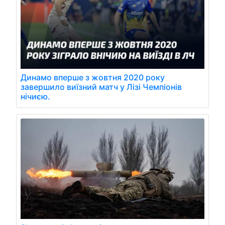
Динамо вперше з жовтня 2020 року
завершило виїзний матч у Лізі Чемпіонів
нічиєю.