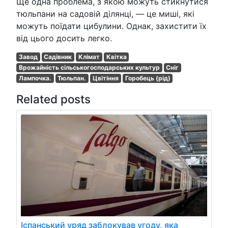
Ще одна проблема, з якою можуть стикнутися
тюльпани на садовій ділянці, — це миші, які
можуть поїдати цибулини. Однак, захистити їх
від цього досить легко.
Завод
Садівник
Клімат
Квітка
Врожайність сільськогосподарських культур
Сніг
Лампочка.
Тюльпан.
Цвітіння
Горобець (рід)
Related posts
Іспанський уряд заблокував угоду, яка