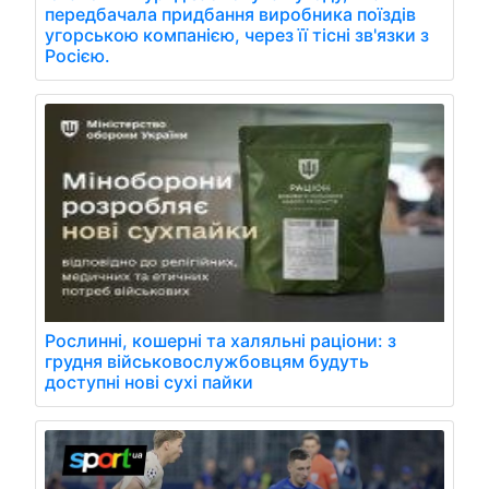
передбачала придбання виробника поїздів
угорською компанією, через її тісні зв'язки з
Росією.
Рослинні, кошерні та халяльні раціони: з
грудня військовослужбовцям будуть
доступні нові сухі пайки