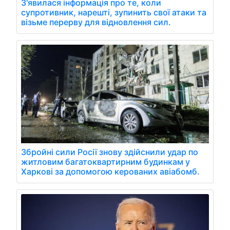
З'явилася інформація про те, коли
супротивник, нарешті, зупинить свої атаки та
візьме перерву для відновлення сил.
Збройні сили Росії знову здійснили удар по
житловим багатоквартирним будинкам у
Харкові за допомогою керованих авіабомб.