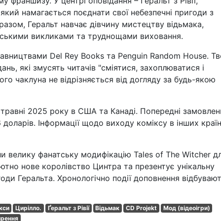
у франшизу. У центрі оповідання – Геральт з Рівії,
 який намагається поєднати свої небезпечні пригоди з
разом, Геральт навчає дівчину мистецтву відьмака,
вськими викликами та труднощами виховання.
давництвами Del Rey Books та Penguin Random House. Тв
дань, які змусять читачів "сміятися, захоплюватися і
го чаклуна не відрізняється від догляду за будь-якою
 травні 2025 року в США та Канаді. Попередні замовлен
6 доларів. Інформації щодо виходу коміксу в інших краї
 велику фанатську модифікацію Tales of The Witcher д
ютно нове королівство Цинтра та презентує унікальну
годи Геральта. Хронологічно події доповнення відбуваю
кси
Цирілло.
Ґеральт з Рівії
Відьмак
CD Projekt
Мод (відеоігри)
ирення