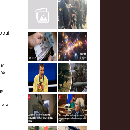
орці
ня
нах
ля
ться