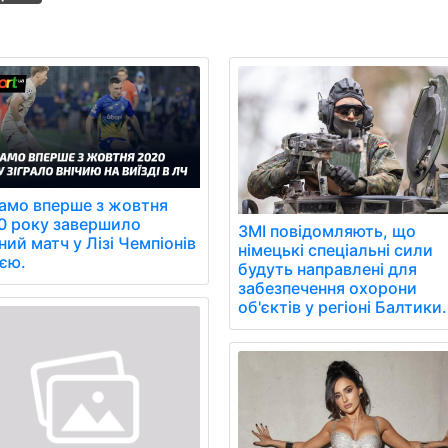
амо вперше з жовтня
0 року завершило
ЗМІ повідомляють, що
ний матч у Лізі Чемпіонів
німецькі спеціальні сили
иєю.
будуть направлені для
забезпечення охорони
об'єктів у регіоні Балтики.