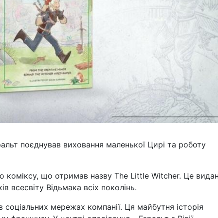
еральт поєднував виховання маленької Цирі та роботу
 коміксу, що отримав назву The Little Witcher. Це вида
ів всесвіту Відьмака всіх поколінь.
 в соціальних мережах компанії. Ця майбутня історія