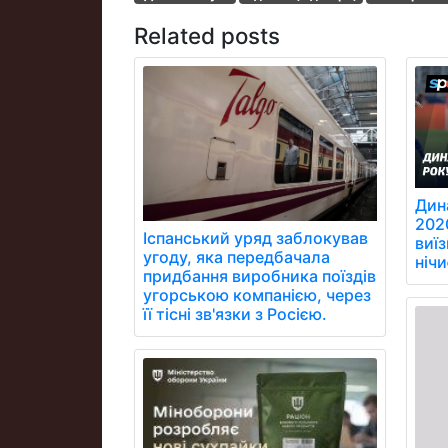
Related posts
Дин
202
Іспанський уряд заблокував
виїз
угоду, яка передбачала
ніч
придбання виробника поїздів
угорською компанією, через
її тісні зв'язки з Росією.