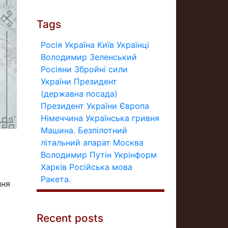
Tags
Росія
Україна
Київ
Українці
Володимир Зеленський
Росіяни
Збройні сили
України
Президент
(державна посада)
Президент України
Європа
Німеччина
Українська гривня
Машина.
Безпілотний
літальний апарат
Москва
Володимир Путін
Укрінформ
Харків
Російська мова
Ракета.
ння
Recent posts