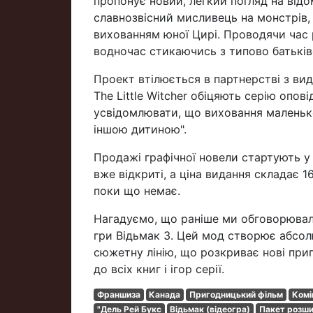
пропонує новий, легкий погляд на відом
славнозвісний мисливець на монстрів,
вихованням юної Цирі. Проводячи час 
водночас стикаючись з типово батькі
Проект втілюється в партнерстві з ви
The Little Witcher обіцяють серію опові
усвідомлювати, що виховання маленько
іншою дитиною".
Продажі графічної новели стартують у
вже відкриті, а ціна видання складає 1
поки що немає.
Нагадуємо, що раніше ми обговорювали
гри Відьмак 3. Цей мод створює абсол
сюжетну лінію, що розкриває нові при
до всіх книг і ігор серії.
Франшиза
Канада
Пригодницький фільм
Комі
"Дель Рей Букс
Відьмак (відеогра)
Пакет розш