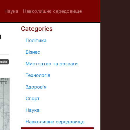
Наука
Навколишнє середовище
Categories
й
Політика
Бізнес
знес
Мистецтво та розваги
Технологія
Здоров'я
Спорт
Наука
Навколишнє середовище