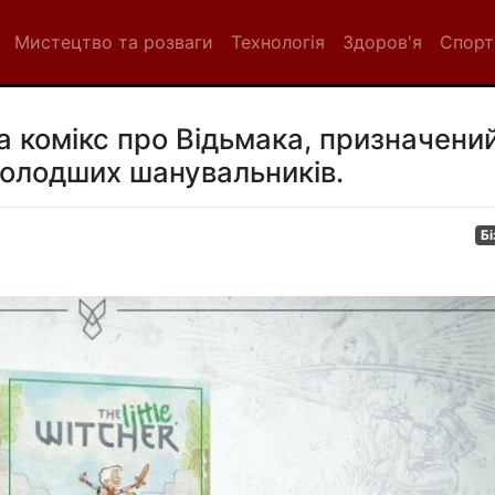
Мистецтво та розваги
Технологія
Здоров'я
Спорт
а комікс про Відьмака, призначени
молодших шанувальників.
Бі