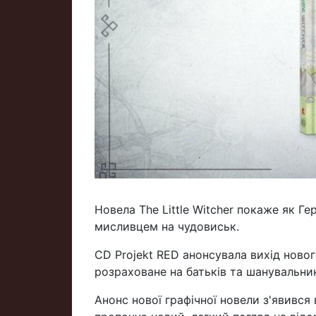
Новела The Little Witcher покаже як Г
мисливцем на чудовиськ.
CD Projekt RED анонсувала вихід нового
розраховане на батьків та шанувальник
Анонс нової графічної новели з'явився