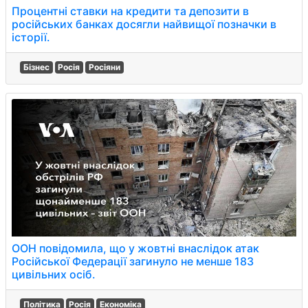
Процентні ставки на кредити та депозити в
російських банках досягли найвищої позначки в
історії.
Бізнес
Росія
Росіяни
ООН повідомила, що у жовтні внаслідок атак
Російської Федерації загинуло не менше 183
цивільних осіб.
Політика
Росія
Економіка