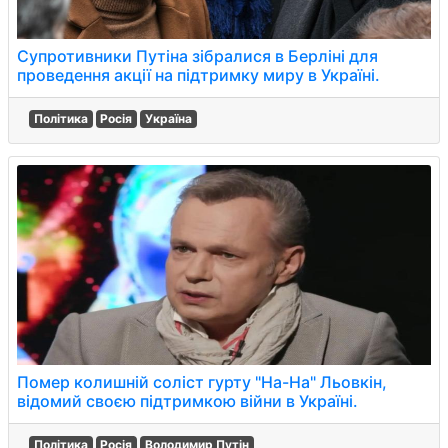
Супротивники Путіна зібралися в Берліні для
проведення акції на підтримку миру в Україні.
Політика
Росія
Україна
Помер колишній соліст гурту "На-На" Льовкін,
відомий своєю підтримкою війни в Україні.
Політика
Росія
Володимир Путін