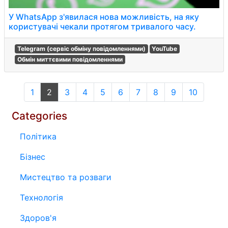
У WhatsApp з'явилася нова можливість, на яку
користувачі чекали протягом тривалого часу.
Telegram (сервіс обміну повідомленнями)
YouTube
Обмін миттєвими повідомленнями
1
2
3
4
5
6
7
8
9
10
Categories
Політика
Бізнес
Мистецтво та розваги
Технологія
Здоров'я