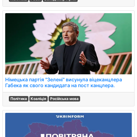
Німецька партія "Зелені" висунула віцеканцлера
Габека як свого кандидата на пост канцлера.
Політика
Коаліція
Російська мова