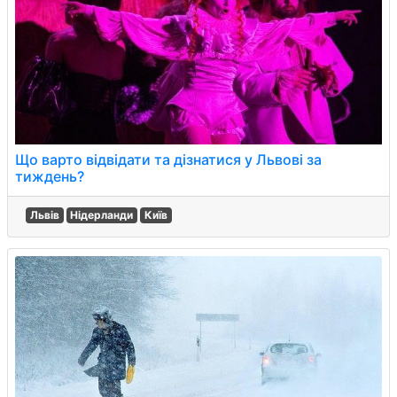
Що варто відвідати та дізнатися у Львові за
тиждень?
Львів
Нідерланди
Київ