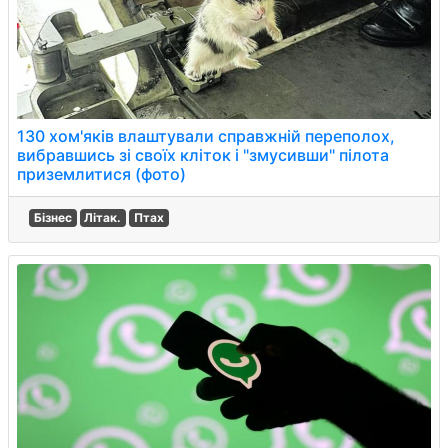
130 хом'яків влаштували справжній переполох,
вибравшись зі своїх кліток і "змусивши" пілота
приземлитися (фото)
Бізнес
Літак.
Птах